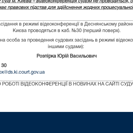
уді м. Києва – відеоконференція судом не проводиться, ос
має правових підстав для здійснення жодних процесуальної 
ання в режимі відеоконференції в Деснянському районно
Києва проводяться в каб. №30 (перший поверх).
на особа за проведення судових засідань в режимі відеоко
іншими судами):
Розпірка Юрій Васильович
 30
ox@ds.ki.court.gov.ua
РОБОТІ ВІДЕОКОНФЕРЕНЦІЇ В НОВИНАХ НА САЙТІ СУД