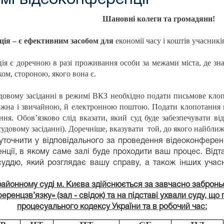
Шановні колеги та громадяни!
ція
–
є ефективним засобом для
економії часу і коштів учасникі
ія є доречною в разі проживання особи за межами міста, де зна
ом, стороною, якого вона є.
удовому засіданні в режимі ВКЗ необхідно подати письмове клоп
жна і звичайною, й електронною поштою. Подати клопотання по
ання. Обов’язково слід вказати, який суд буде забезпечувати в
судовому засіданні). Доречніше, вказувати той, до якого найбли
точнити у відповідального за проведення відеоконференці
нції, в якому саме залі буде проходити ваш процес. Від
 суддю, який розглядає вашу справу, а також інших учасн
айонному суді м. Києва здійснюється за завчасно забро
енцзв’язку» (зал - свідок) та на підставі ухвали суду, що
процесуального кодексу України та в робочий час: