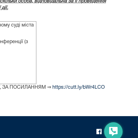
кільки особа, відповідальна за її проведення
дії.
му суді міста
нференції (з
У, ЗА ПОСИЛАННЯМ ⇒
https://cutt.ly/bWr4LCO