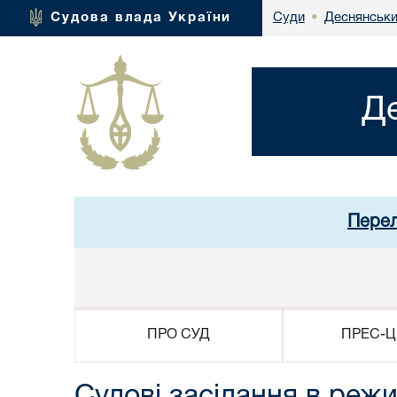
Деснянськи
Судова влада України
Суди
•
Д
Перел
ПРО СУД
ПРЕС-Ц
Судові засідання в режи