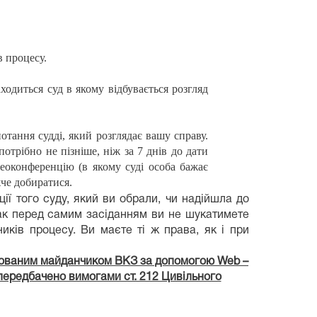
в процесу.
ходиться суд в якому відбувається розгляд
отання судді, який розглядає вашу справу.
трібно не пізніше, ніж за 7 днів до дати
ідеоконференцію (в якому суді особа бажає
жче добиратися.
ї того суду, який ви обрали, чи надійшла до
так перед самим засіданням ви не шукатимете
иків процесу. Ви маєте ті ж права, як і при
ньованим майданчиком ВКЗ за допомогою Web –
 передбачено вимогами ст. 212 Цивільного