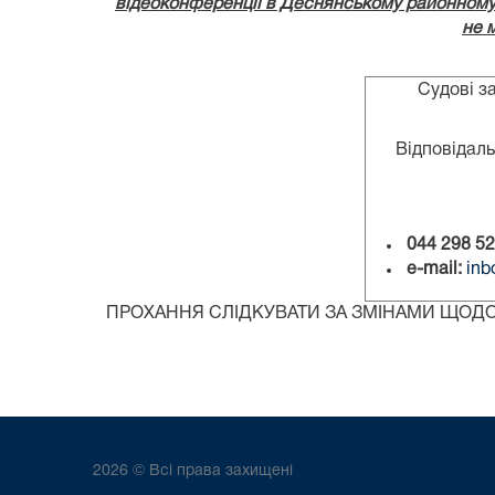
відеоконференції в Деснянському районному с
не 
Судові засід
Відповідаль
044 298 52
е-mail:
inb
ПРОХАННЯ СЛІДКУВАТИ ЗА ЗМІНАМИ ЩОДО 
2026 © Всі права захищені