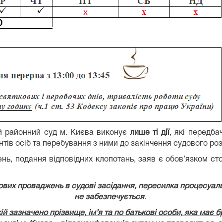
 районний суд м. Києва виконує
лише ті дії
, які передб
нтів осіб та перебування з ними до закінчення судового роз
 подання відповідних клопотань, заяв є обов’язком сторі
дових проваджень в судові засідання, пересилка процесуа
не забезпечується
.
кій зазначено прізвище, ім’я та по батькові особи, яка має 