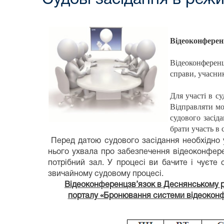
Відеоконферен
Відеоконференц
справи, учасник
Для участі в с
Відправляти мо
судового засід
брати участь в 
Перед датою судового засідання необхідно у
нього ухвала про забезпечення відеоконфере
потрібний зал. У процесі ви бачите і чуєте
звичайному судовому процесі.
Відеоконференцзв’язок в Деснянському р
порталу «Бронювання системи відеоконфер