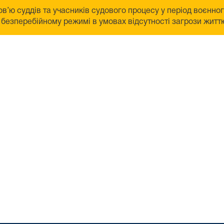
в’ю суддів та учасників судового процесу у період воєнно
безперебійному режимі в умовах відсутності загрози життю