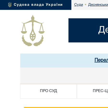
Деснянськи
Судова влада України
Суди
•
Д
Перел
ПРО СУД
ПРЕС-Ц