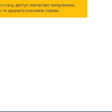
го стану, доступ тимчасово призупинено.
 та здоров’ю учасників справи.