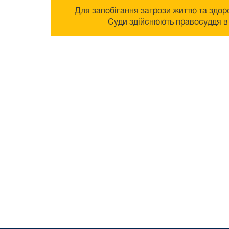
Для запобігання загрози життю та здоро
Суди здійснюють правосуддя в 