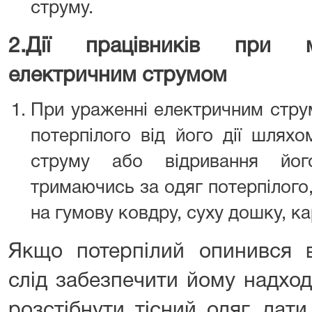
струму.
2.
Дії працівників при м
електричним струмом
При ураженні електричним струм
потерпілого від його дії шлях
струму або відривання йо
тримаючись за одяг потерпілого,
на гумову ковдру, суху дошку, ка
Якщо потерпілий опинився в
слід забезпечити йому надход
розстібнути тісний одяг, да