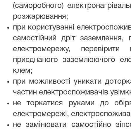
(саморобного) електронагрівал
розжарювання;
при користуванні електроспожив
самостійний дріт заземлення,
електромережу, перевірити 
приєднаного заземлюючого еле
клем;
при можливості уникати доторк
частин електроспоживачів увімк
не торкатися руками до обір
електромережі, електроспоживач
не замінювати самостійно зіпс