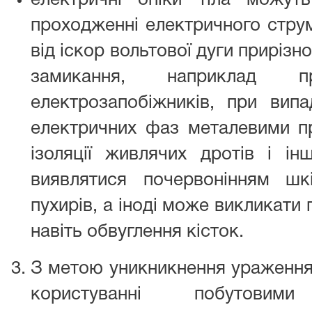
електричні опіки тіла можут
проходженні електричного струм
від іскор вольтової дуги приріз
замикання, наприклад п
електрозапобіжників, при випа
електричних фаз металевими п
ізоляції живлячих дротів і і
виявлятися почервонінням шк
пухирів, а іноді може викликати
навіть обвуглення кісток.
З метою уникникнення ураження
користуванні побутови