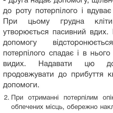
- друга надає допомогу, щіль
до роту потерпілого і вдуває
При цьому грудна кліти
утворюється пасивний вдих. 
допомогу відсторонюєть
потерпілого спадає і в ньог
видих. Надавати цю доп
продовжувати до прибуття кв
допомоги.
При отриманні потерпілим опі
обпечених місць, обережно нак