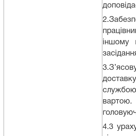
доповіда
2.Забе
працівн
іншому 
засідання
3.З’ясо
доставку
службою 
вартою
головуюч
4.3 урах