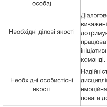
особа)
Діалог
виважені
Необхідні ділові якості
дотриму
працюва
ініціати
команді.
Надійні
Необхідні особистісні
дисципл
якості
емоційна
повага д