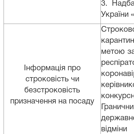
3. Надба
України 
Строков
карантин
метою за
респір
Інформація про
корона
строковість чи
керівни
безстроковість
конкурс
призначення на посаду
Гранични
державно
відміни