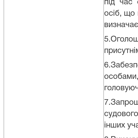
під час 
осіб, що
визначає
5.Оголо
присутні
6.Забез
особами,
головуюч
7.Запро
судового
інших уч