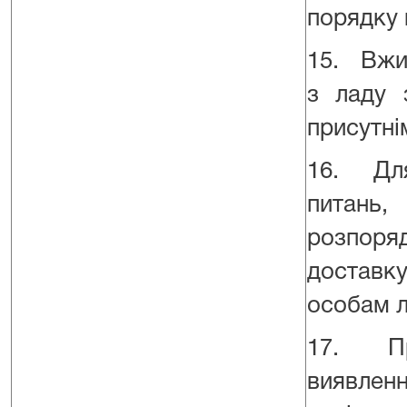
порядку 
15. Вжи
з ладу 
присутні
16. Для
питань
розпор
доставк
особам л
17. При
виявленн