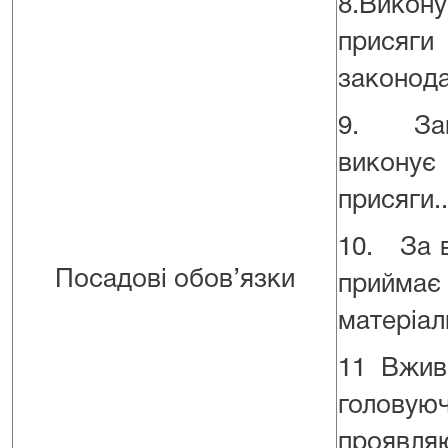
8.Викон
присяг
законода
9. Запр
виконує
присяги..
10. За в
Посадові обов’язки
приймає
матеріали
11 Вжив
головую
проявля