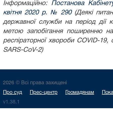
Інформаційно:
Постанова Кабінету
квітня 2020 р. № 290
(Деякі пита
державної служби на період дії к
метою запобігання поширенню на 
респіраторної хвороби COVID-19, 
SARS-CoV-2)
2026 © Всі права захищені
Про суд
Прес-центр
Громадянам
Пока
v1.38.1