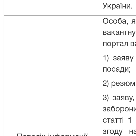
України.
Особа, я
вакантн
портал в
1) заяву
посади;
2) резю
3) заяву
заборон
статті 1
згоду н