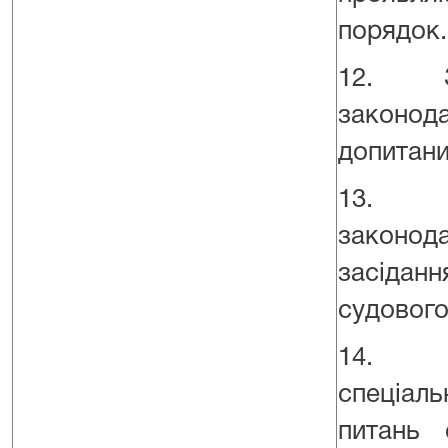
порядок.
12. За
законод
допитани
13. За
законод
засіданн
судового
14. Зд
спеціаль
питань 