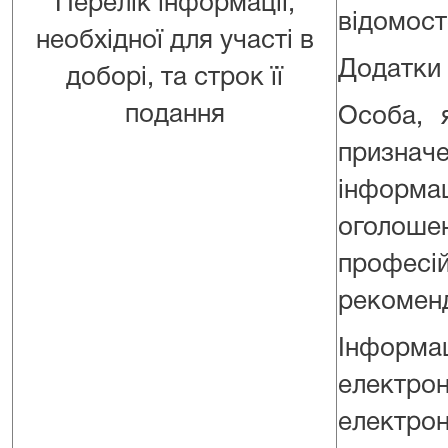
Перелік інформації,
відомост
необхідної для участі в
Додатки 
доборі, та строк її
подання
Особа, 
призначе
інформац
оголоше
професій
рекоменда
Інформ
електро
електро