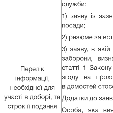
служби:
1) заяву із за
посади;
2) резюме за в
3) заяву, в які
заборони, виз
статті 1 Закон
Перелік
згоду на прох
інформації,
відомостей стос
необхідної для
участі в доборі, та
Додатки до заяв
строк її подання
Особа, яка ви