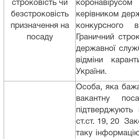
строковість чи
коронавірусо
безстроковість
керівником дер
призначення на
конкурсного в
посаду
Граничний стро
державної служб
відміни карант
України.
Особа, яка бажа
вакантну пос
підтверджують 
ст.ст. 19, 20 З
таку інформаці