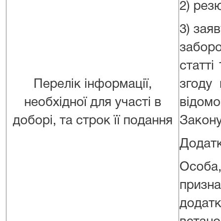
2) рез
3) зая
заборо
статті
Перелік інформації,
згоду
необхідної для участі в
відом
доборі, та строк її подання
Закону
Додатк
Особа,
призн
додатк