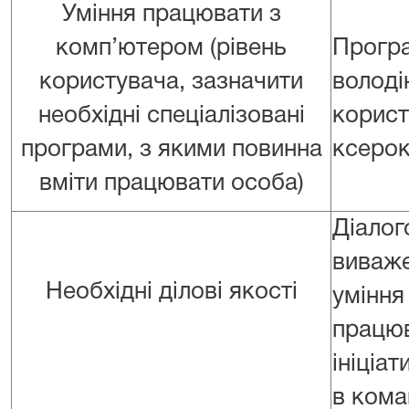
Уміння працювати з
комп’ютером (рівень
Прогр
користувача, зазначити
волод
необхідні спеціалізовані
корис
програми, з якими повинна
ксерок
вміти працювати особа)
Діало
виваже
Необхідні ділові якості
уміння
працю
ініціа
в кома