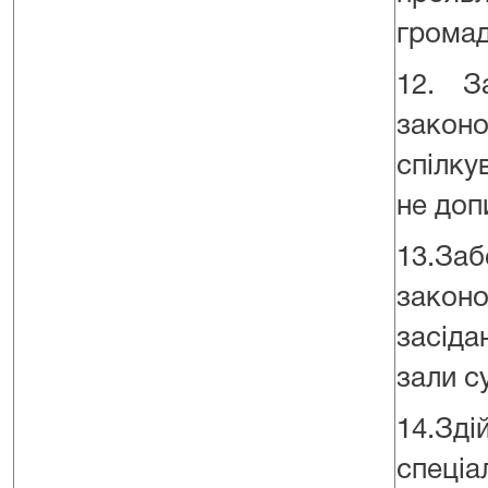
громад
12. З
зако
спілку
не доп
13.За
закон
засід
зали с
14.Зд
спеці