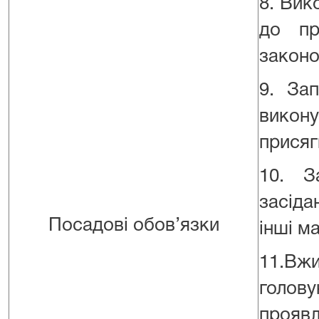
8. Вик
до пр
законо
9. За
викону
присяг
10. З
засіда
Посадові обов’язки
інші ма
11.Вжи
голов
проя