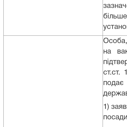
зазна
більш
устано
Особа,
на ва
підтве
ст.ст.
подає 
держав
1) зая
посади