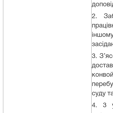
допові
2. За
праців
іншому
засідан
3. З’я
доста
конво
перебу
суду т
4. 3 