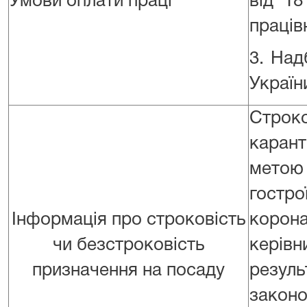
Умови оплати праці
від 1
праців
3. Над
Україн
Строк
карант
метою
гостро
Інформація про строковість
корон
чи безстроковість
кері
призначення на посаду
резул
законо