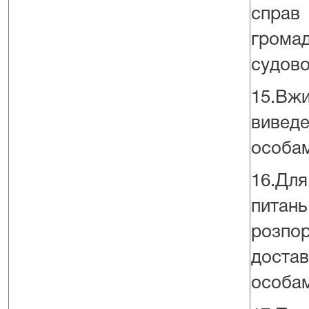
справ
грома
судово
15.В
виведе
особам
16.Для
питан
розпо
достав
особам