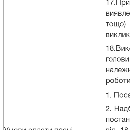
17.Пр
виявл
тощо)
виклик
18.Вик
голови
належн
роботи
1. Пос
2. Над
постан