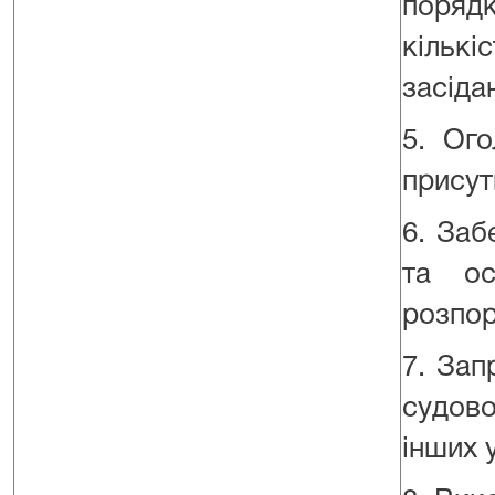
порядк
кількі
засіда
5. Ого
присут
6. Заб
та ос
розпор
7. Зап
судово
інших 