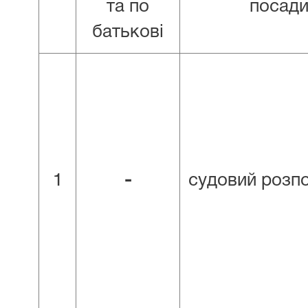
та по
посад
батькові
1
-
судовий розп