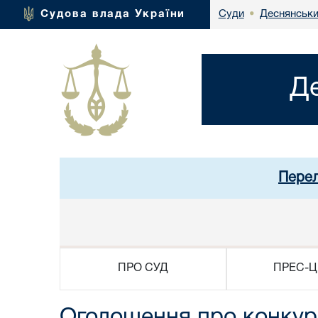
Деснянськи
Судова влада України
Суди
•
Д
Перел
ПРО СУД
ПРЕС-Ц
Оголошення про конкурс