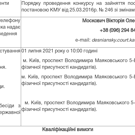
енти
Порядку проведення конкурсу на зайняття по
постановою КМУ від 25.03.2016р. № 246 зі змінам
 телефону
Москович Вікторія Оле
яка надає
+38 (096) 294 8
ведення
e-mail:
desniansky.court.k
стування
01 липня 2021 року о 10:00 годині
м. Київ, проспект Володимира Маяковського 5-В
ня.
фізичної присутності кандидатів).
м. Київ, проспект Володимира Маяковського 5-В
фізичної присутності кандидатів).
и.
м. Київ, проспект Володимира Маяковського 5-В
бесіди з
фізичної присутності кандидатів).
ержавної
Кваліфікаційні вимоги