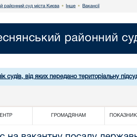
й районний суд міста Києва
Інше
Вакансії
•
•
еснянський районний суд
ік судів, від яких передано територіальну підсуд
ЕНТР
ГРОМАДЯНАМ
ПОКАЗНИК
 на вакантну посаду державно