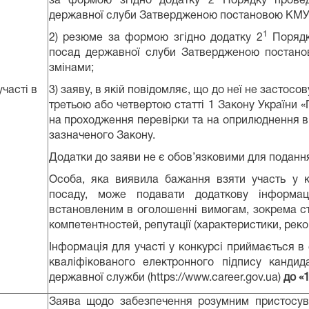
за формою згідно додатку 2 Порядку провед
державної слуби Затвердженою постановою КМУ ві
1
2) резюме за формою згідно додатку 2
Порядк
посад державної слуби Затвердженою постано
змінами;
участі в
3) заяву, в якій повідомляє, що до неї не застос
третьою або четвертою статті 1 Закону України 
на проходження перевірки та на оприлюднення ві
зазначеного Закону.
Додатки до заяви не є обов’язковими для поданн
Особа, яка виявила бажання взяти участь у к
посаду, може подавати додаткову інформаці
встановленим в оголошенні вимогам, зокрема ст
компетентностей, репутації (характеристики, реком
Інформація для участі у конкурсі приймається в
кваліфікованого електронного підпису канди
державної служби (https://www.career.gov.ua)
до «
Заява щодо забезпечення розумним пристосу