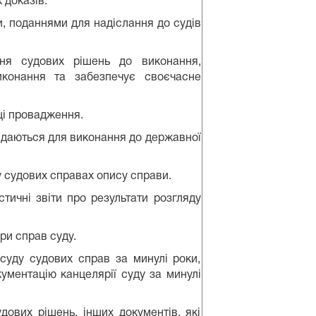
 доказів.
и, поданнями для надіслання до судів
ня судових рішень до виконання,
конання та забезпечує своєчасне
ці провадження.
редаються для виконання до державної
у судових справах опису справи.
ичні звіти про результати розгляду
ри справ суду.
 суду судових справ за минулі роки,
ументацію канцелярії суду за минулі
дових рішень, інших документів, які