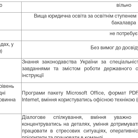
ю
вільно
Вища юридична освіта за освітнім ступенем
бакалавра
не потребує
дах, у
Без вимог до досвід
)
Знання законодавства України за спеціальніс
завданнями та змістом роботи державного с
інструкції
рівень
дні
Програми пакету Microsoft Office, формат PD
повинна
Internet, вміння користуватись офісною технікою (
Діалогове спілкування, вміння уважно с
концентруватись на деталях, уміння дотримуватис
працювати в стресових ситуаціях, оперативніст
пріоритети та працювати в команді