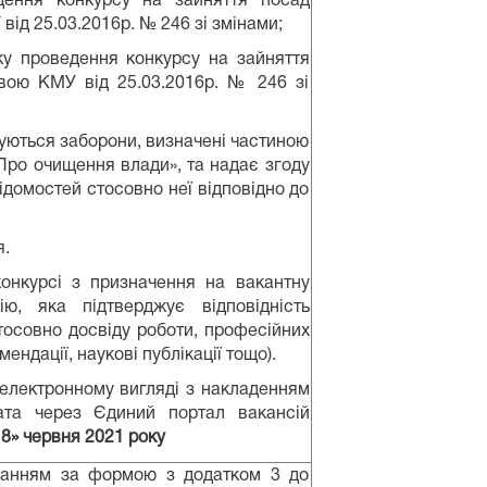
ення конкурсу на зайняття посад
д 25.03.2016р. № 246 зі змінами;
у проведення конкурсу на зайняття
вою КМУ від 25.03.2016р. № 246 зі
овуються заборони, визначені частиною
«Про очищення влади», та надає згоду
домостей стосовно неї відповідно до
я.
онкурсі з призначення на вакантну
ю, яка підтверджує відповідність
осовно досвіду роботи, професійних
ендації, наукові публікації тощо).
 електронному вигляді з накладенням
дата через Єдиний портал вакансій
18
» червня 2021 року
ванням за формою з додатком 3 до