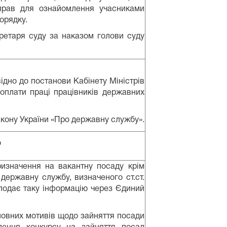
справ для ознайомлення учасниками
орядку.
кретаря суду за наказом голови суду
ідно до постанови Кабінету Міністрів
оплати праці працівників державних
Закону України «Про державну службу».
о
ризначення на вакантну посаду крім
державну службу, визначеного ст.ст.
подає таку інформацію через Єдиний
сновних мотивів щодо зайняття посади