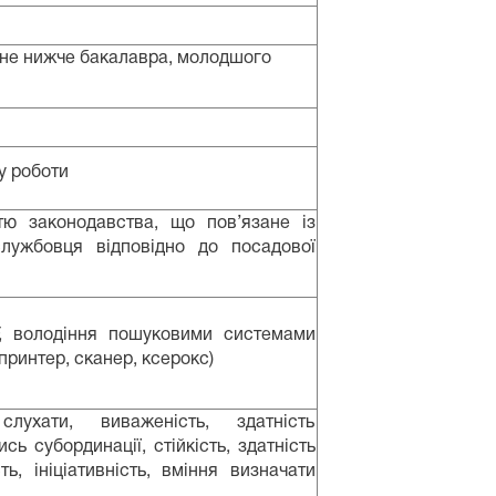
 не нижче бакалавра, молодшого
у роботи
тю законодавства, що пов’язане із
лужбовця відповідно до посадової
F, володіння пошуковими системами
принтер, сканер, ксерокс)
лухати, виваженість, здатність
ь субординації, стійкість, здатність
ь, ініціативність, вміння визначати