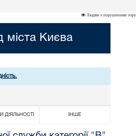
Людям з порушенням зору
 міста Києва
ність.
И ДІЯЛЬНОСТІ
ІНШЕ
ї служби категорії "В"