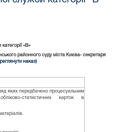
би
категорії «В»
ського районного суду міста Києва- секретаря
реглянути наказ)
згляд яких передбачено процесуальним
обліково-статистичних карток в
атеріалів.