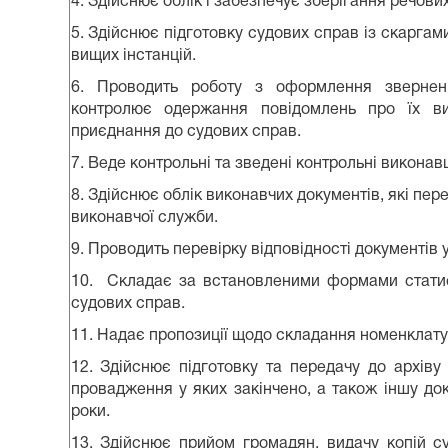
4. Здійснює облік і забезпечує зберігання речових
5. Здійснює підготовку судових справ із скаргам
вищих інстанцій.
6. Проводить роботу з оформлення звернен
контролює одержання повідомлень про їх ви
приєднання до судових справ.
7. Веде контрольні та зведені контрольні виконав
8. Здійснює облік виконавчих документів, які пе
виконавчої служби.
9. Проводить перевірку відповідності документів 
10. Складає за встановленими формами статист
судових справ.
11. Надає пропозиції щодо складання номенклату
12. Здійснює підготовку та передачу до архіву
провадження у яких закінчено, а також іншу док
роки.
13. Здійснює прийом громадян, видачу копій су