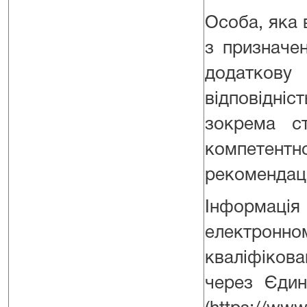
Особа, яка 
з призначе
додатков
відповідні
зокрема ст
компетент
рекомендації
Інформація
електро
кваліфіков
через Єдин