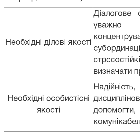
Діалогове 
уважно с
концентрув
Необхідні ділові якості
субордин
стресостійкі
визначати п
Надійність,
Необхідні особистісні
дисциплін
якості
допомогти, 
комунікабел