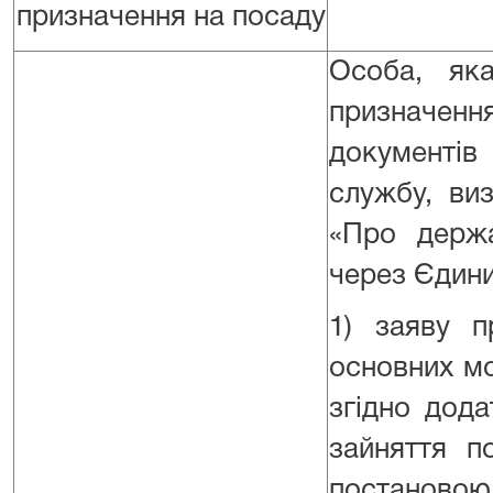
призначення на посаду
Особа, як
призначенн
документів
службу, ви
«Про держа
через Єдини
1) заяву п
основних м
згідно дод
зайняття п
постановою 