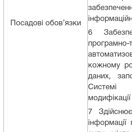
забезпеченн
інформаційн
Посадові обов’язки
6 Забезп
програмно-
автоматизо
кожному ро
даних, зап
Системі с
модифікації
7 Здійснює
інформації