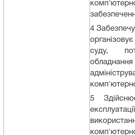
комп'юте
забезпеченн
4 Забезпечу
організову
суду, по
обладнанн
адміністру
комп'ютерно
5 Здійсню
експлуата
використан
комп'юте