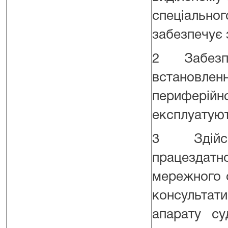
спеціально
забезпечує 
2 Забезп
встановленн
периферій
експлуатуют
3 Здійсн
працездат
мережного 
консультат
апарату су