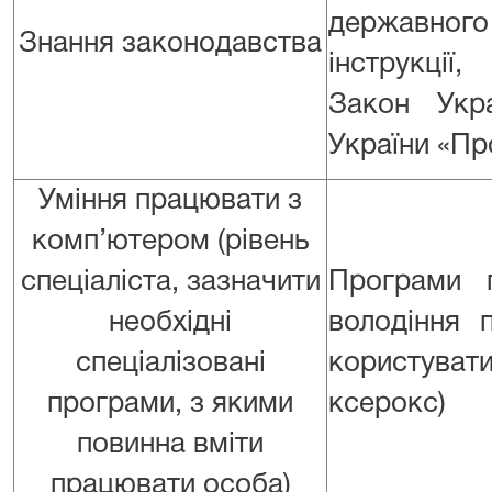
державного
Знання законодавства
інструкції
Закон Укр
України «Про
Уміння працювати з
комп’ютером (рівень
спеціаліста, зазначити
Програми п
необхідні
володіння 
спеціалізовані
користуват
програми, з якими
ксерокс)
повинна вміти
працювати особа)