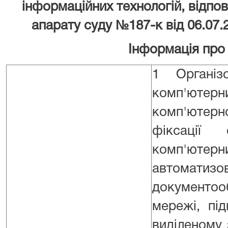
інформаційних технологій, відпов
апарату суду №187-к від 06.07.
Інформація про
1 Організ
комп'юте
комп'ютерн
фіксації 
комп'ютерн
автомати
документоо
мережі, пі
виділеному 