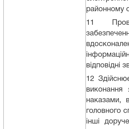
районному с
11 Провод
забезпечен
вдосконален
інформаційн
відповідні зв
12 Здійснює
виконання 
наказами, 
головного с
інші доруч