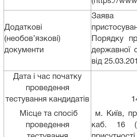
(https://www
Заява щ
Додаткові
пристосув
(необов’язкові)
Порядку пр
документи
державної 
від 25.03.20
Дата і час початку
проведення
тестування кандидатів
14
Місце та спосіб
м. Київ, п
проведення
каб. 16 (
тестування
присутності