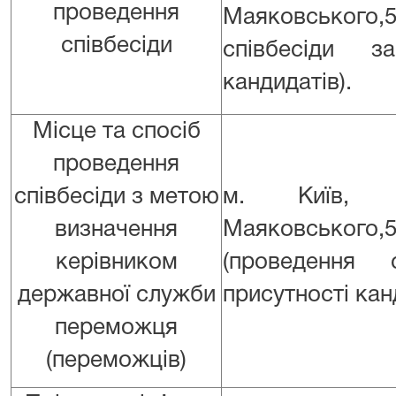
проведення
Маяковського,
співбесіди
співбесіди з
кандидатів).
Місце та спосіб
проведення
співбесіди з метою
м. Київ, п
визначення
Маяковсь
керівником
(проведення 
державної служби
присутності кан
переможця
(переможців)