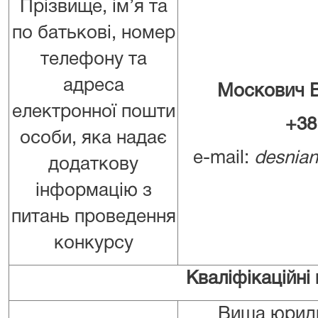
Прізвище, ім’я та
по батькові, номер
телефону та
адреса
Москович В
електронної пошти
+38
особи, яка надає
e-mail:
desnian
додаткову
інформацію з
питань проведення
конкурсу
Кваліфікаційні
Вища юриди