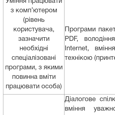
Уміння працювати
з комп’ютером
(рівень
користувача,
Програми пакет
зазначити
PDF, володінн
необхідні
Internet, вмін
спеціалізовані
технікою (принт
програми, з якими
повинна вміти
працювати особа)
Діалогове спіл
вміння уважно