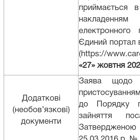
приймається в
накладення
електронного 
Єдиний портал 
(https://www.car
«27» жовтня 20
Заява щодо 
пристосування
Додаткові
до Порядку п
(необов’язкові)
зайняття по
документи
Затверджено
25.03.2016 р. № 