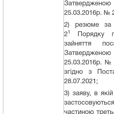
Затверджено
25.03.2016р. № 2
2) резюме за
1
2
Порядку пр
зайняття по
Затверджено
25.03.2016р. №
згідно з По
28.07.2021;
3) заяву, в які
застосовують
частиною треть