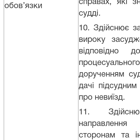
справах, які з
обов’язки
судді.
10. Здійснює з
вироку засудж
відповідно д
процесуально
дорученням су
дачі підсудним
про невиїзд.
11. Здійсн
направлення
сторонам та і