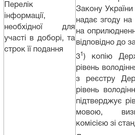
Перелік
Закону України
інформації,
надає згоду на
необхідної для
на оприлюдненн
участі в доборі, та
відповідно до з
строк її подання
1
3
) копію Дер
рівень володін
з реєстру Дер
рівень володі
підтверджує рі
мовою, визн
комісією зі ста