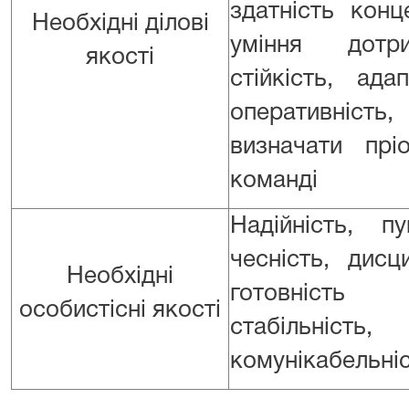
здатність кон
Необхідні ділові
уміння дотри
якості
стійкість, адап
оперативність
визначати прі
команді
Надійність, пу
чесність, дисци
Необхідні
готовність 
особистісні якості
стабільніст
комунікабельніс