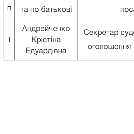
п
та по батькові
пос
Андрейченко
Секретар суд
1
Крістіна
оголошення
Едуардівна