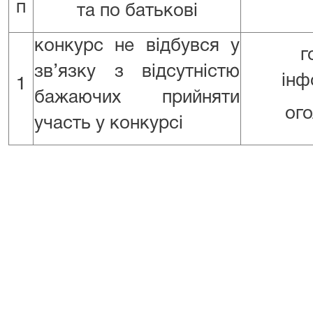
п
та по батькові
конкурс не відбувся у
г
зв’язку з відсутністю
інф
1
бажаючих прийняти
ог
участь у конкурсі