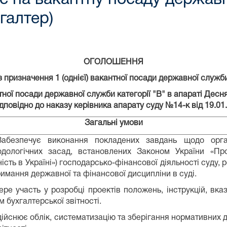
галтер)
ОГОЛОШЕННЯ
з призначення 1 (однієї) вакантної посади державної служ
ї посади державної служби категорії "В" в апараті Десня
відповідно до наказу керівника апарату суду №14-к від 19.0
Загальні умови
Забезпечує виконання покладених завдань щодо орган
одологічних засад, встановлених Законом України «Пр
ність в Україні») господарсько-фінансової діяльності суду
имання державної та фінансової дисципліни в суді.
ере участь у розробці проектів положень, інструкцій, вка
 бухгалтерської звітності.
дійснює облік, систематизацію та зберігання нормативних 