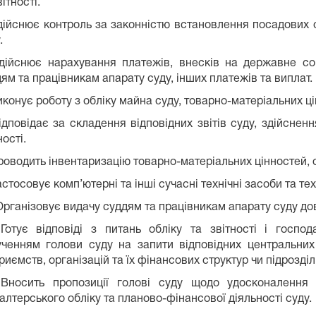
вітності.
дійснює контроль за законністю встановлення посадових 
.
Здійснює нарахування платежів, внесків на державне соц
ям та працівникам апарату суду, інших платежів та виплат.
иконує роботу з обліку майна суду, товарно-матеріальних ц
ідповідає за складення відповідних звітів суду, здійснен
ності.
роводить інвентаризацію товарно-матеріальних цінностей, 
астосовує комп’ютерні та інші сучасні технічні засоби та те
Організовує видачу суддям та працівникам апарату суду дов
 Готує відповіді з питань обліку та звітності і господ
ученням голови суду на запити відповідних центральних 
риємств, організацій та їх фінансових структур чи підрозділ
 Вносить пропозиції голові суду щодо удосконалення о
алтерського обліку та планово-фінансової діяльності суду.