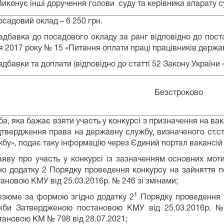
Виконує інші доручення голови суду та керівника апарату с
осадовий оклад – 6 250 грн.
адбавка до посадового окладу за ранг відповідно до поста
я 2017 року № 15 «Питання оплати праці працівників держа
адбавки та доплати (відповідно до статті 52 Закону Україн
Безстроково
а, яка бажає взяти участь у конкурсі з призначення на ва
дтвердження права на державну службу, визначеного ст.ст
бу», подає таку інформацію через Єдиний портал вакансій
заяву про участь у конкурсі із зазначенням основних мо
дно додатку 2 Порядку проведення конкурсу на зайняття
ановою КМУ від 25.03.2016р. № 246 зі змінами;
1
резюме за формою згідно додатку 2
Порядку проведення к
жби Затвердженою постановою КМУ від 25.03.2016р. № 
ановою КМ № 798 від 28.07.2021;