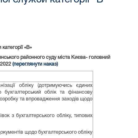
би
категорії «В»
нського районного суду міста Києва- головний
1.2022
(переглянути наказ)
ізації обліку (дотримуючись єдиних
о бухгалтерський облік та фінансову
, розробку та впровадження заходів щодо
зівок з бухгалтерського обліку, типових
документів щодо бухгалтерського обліку