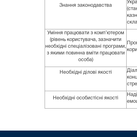
Укр
Знання законодавства
(ст
казн
скла
Уміння працювати з комп’ютером
(рівень користувача, зазначити
Про
необхідні спеціалізовані програми,
кори
з якими повинна вміти працювати
особа)
Діа
Необхідні ділові якості
кон
стре
Наді
Необхідні особистісні якості
емоц