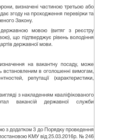
борони, визначені частиною третьою або
адає згоду на проходження перевірки та
ченого Закону.
 державною мовою (витяг з реєстру
ою), що підтверджує рівень володіння
артів державної мови.
ризначення на вакантну посаду, може
ть встановленим в оголошенні вимогам,
ностей, репутації (характеристики,
 вигляді з накладенням кваліфікованого
ртал вакансій державної служби
ю з додатком 3 до Порядку проведення
постановою КМУ від 25.03.2016р. № 246