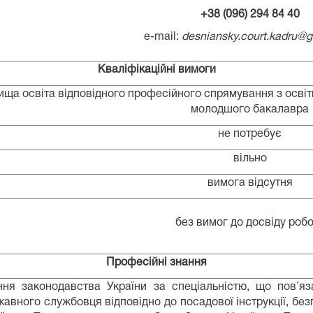
+38 (096) 294 84 40
e-mail:
desniansky.court.kadru@
Кваліфікаційні вимоги
ища освіта відповідного професійного спрямування з освіт
молодшого бакалавра
не потребує
вільно
вимога відсутня
без вимог до досвіду роб
Професійні знання
ння законодавства України за спеціальністю, що пов’яз
авного службовця відповідно до посадової інструкції, без