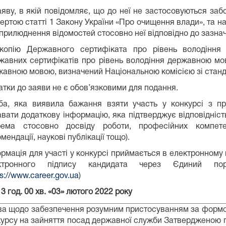
аяву, в якій повідомляє, що до неї не застосовуються за
ертою статті 1 Закону України «Про очищення влади», та н
прилюднення відомостей стосовно неї відповідно до зазна
 копію Державного сертифіката про рівень володіння
жавних сертифікатів про рівень володіння державною мов
авною мовою, визначений Національною комісією зі станд
тки до заяви не є обов’язковими для подання.
ба, яка виявила бажання взяти участь у конкурсі з п
вати додаткову інформацію, яка підтверджує відповідніс
рема стосовно досвіду роботи, професійних компетент
мендації, наукові публікації тощо).
рмація для участі у конкурсі приймається в електронному
ктронного підпису кандидата через Єдиний по
ps://www.career.gov.ua
)
13 год. 00 хв. «03» лютого 2022 року
ва щодо забезпечення розумним пристосуванням за формо
курсу на зайняття посад державної служби Затвердженою 