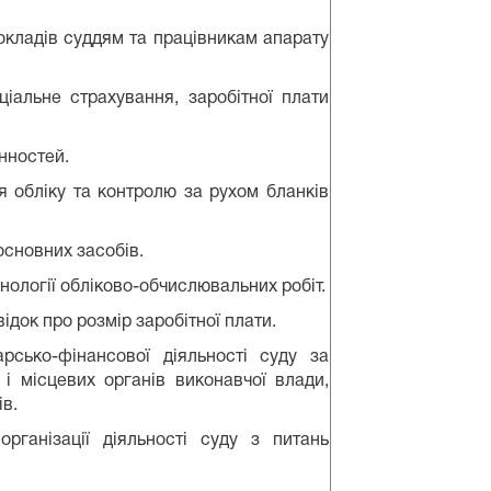
окладів суддям та працівникам апарату
іальне страхування, заробітної плати
інностей.
ня обліку та контролю за рухом бланків
основних засобів.
хнології обліково-обчислювальних робіт.
ідок про розмір заробітної плати.
арсько-фінансової діяльності суду за
і місцевих органів виконавчої влади,
ів.
рганізації діяльності суду з питань