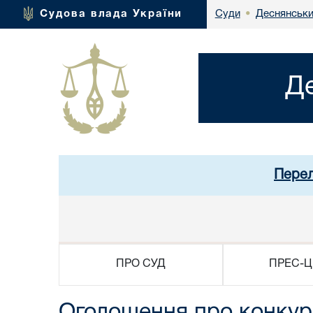
Деснянськи
Судова влада України
Суди
•
Д
Перел
ПРО СУД
ПРЕС-Ц
Оголошення про конкурс