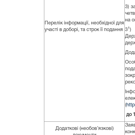
3) з
четв
на о
Перелік інформації, необхідної для
1
участі в доборі, та строк її подання
3
)
Дер
держ
Дода
Осо
пода
зок
реко
Інфо
еле
(
htt
до 
Зая
Додаткові (необов’язкові)
кон