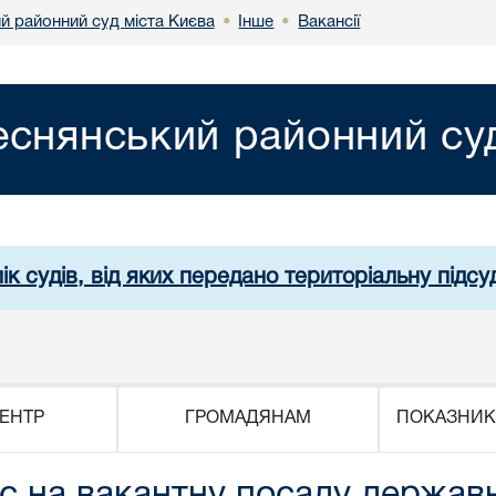
й районний суд міста Києва
Інше
Вакансії
•
•
еснянський районний суд
ік судів, від яких передано територіальну підсуд
ЕНТР
ГРОМАДЯНАМ
ПОКАЗНИК
 на вакантну посаду державно