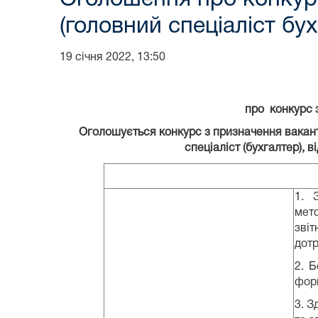
(головний спеціаліст бух
19 січня 2022, 13:50
про конкурс
Оголошується конкурс з призначення вакантно
спеціаліст (бухгалтер), 
1. 
мет
звіт
дотр
2. Б
форм
3. З