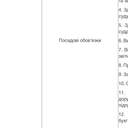
та з
4. З
суду
5. 
судд
Посадові обов’язки
6. В
7. В
звіт
8. П
9. З
10. 
11.
дор
підп
12.
бухг