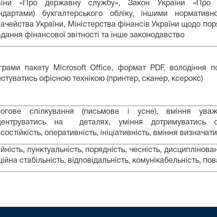
аїни «Про державну службу», Закон України «Про з
андартами) бухгалтерського обліку, іншими нормати
ачейства України, Міністерства фінансів України щодо пор
дання фінансової звітності та інше законодавство
грами пакету Microsoft Office, формат PDF, володіння п
стуватись офісною технікою (принтер, сканер, ксерокс)
логове спілкування (письмове і усне), вміння уваж
центруватись на деталях, уміння дотримуватись субо
состійкість, оперативність, ініціативність, вміння визначат
йність, пунктуальність, порядність, чесність, дисциплінован
ійна стабільність, відповідальність, комунікабельність, по