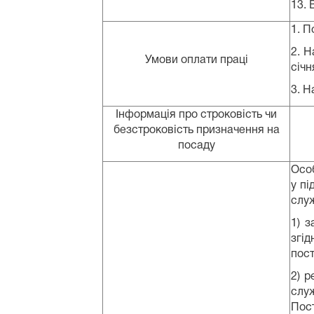
13. 
1. П
2. Н
Умови оплати праці
січн
3. Н
Інформація про строковість чи
безстроковість призначення на
посаду
Особ
у пі
служ
1) 
згі
пост
2) 
слу
Пост