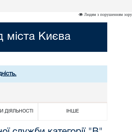
Людям з порушенням зору
 міста Києва
ність.
И ДІЯЛЬНОСТІ
ІНШЕ
ї служби категорії "В"