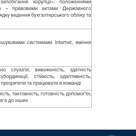
апобігання корупції», положеннями
вно – правовими актами Державного
ядку ведення бухгалтерського обліку та
ошуковими системами Internet, вміння
но слухати, виваженість, здатність
рдинації, стійкість, адаптивність,
и пріоритети та працювати в команді
ість, тактовність, готовність допомогти,
вага до інших