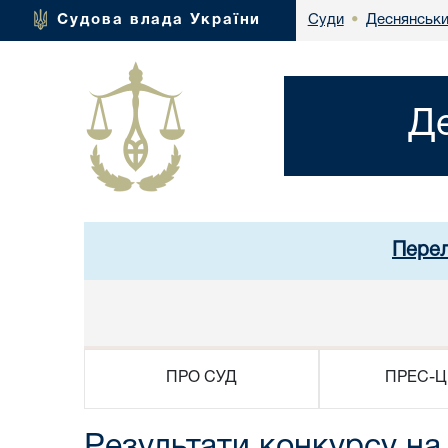
Деснянськи
Судова влада України
Суди
•
Д
Перел
ПРО СУД
ПРЕС-Ц
Результати конкурсу на