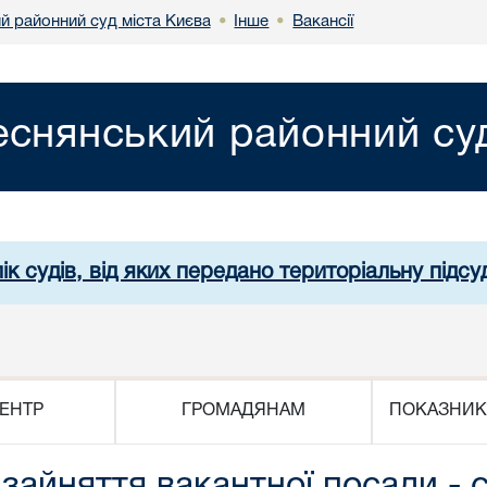
й районний суд міста Києва
Інше
Вакансії
•
•
еснянський районний суд
ік судів, від яких передано територіальну підсуд
ЕНТР
ГРОМАДЯНАМ
ПОКАЗНИК
 зайняття вакантної посади - 