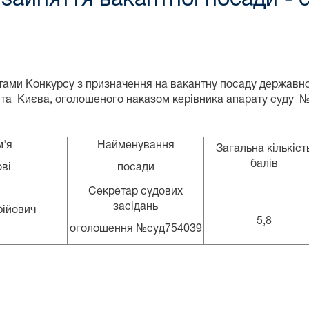
тами Конкурсу з призначення на вакантну посаду державної
ста Києва, оголошеного наказом керівника апарату суду №1
м'я
Найменування
Загальна кількіст
балів
ові
посади
Секретар судових
засідань
рійович
5,8
оголошення №суд754039