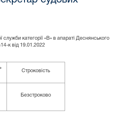
 служби категорії «В» в апараті Деснянського
4-к від 19.01.2022
ь
Строковість
Безстроково