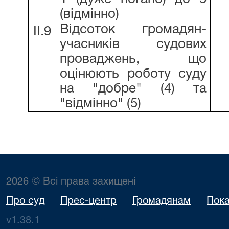
(відмінно)
Відсоток громадян-
ІІ.9
учасників судових
проваджень, що
оцінюють роботу суду
на "добре" (4) та
"відмінно" (5)
2026 © Всі права захищені
Про суд
Прес-центр
Громадянам
Пока
v1.38.1