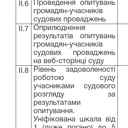
Проведення опитувань
ІІ.6
громадян-учасників
судових проваджень
Оприлюднення
ІІ.7
результатів опитувань
громадян-учасників
судових проваджень
на веб-сторінці суду
Рівень задоволеності
ІІ.8
роботою суду
учасниками судового
розгляду за
результатами
опитування.
Уніфікована шкала від
1 (дуже погано) до 5