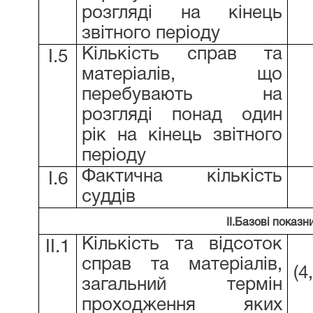
розгляді на кінець
звітного періоду
Кількість справ та
І.5
матеріалів, що
перебувають на
розгляді понад один
рік на кінець звітного
періоду
Фактична кількість
І.6
суддів
ІІ.Базові показн
Кількість та відсоток
ІІ.1
справ та матеріалів,
(4
загальний термін
проходження яких