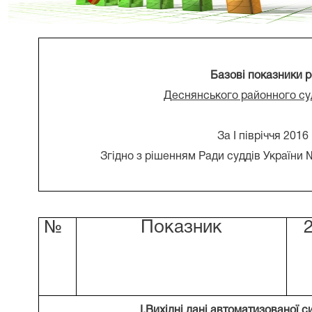
Базові показники 
Деснянського районного су
За І півріччя 2016
Згідно з рішенням Ради суддів України №
№
Показник
І.Вихідні дані автоматизованої 