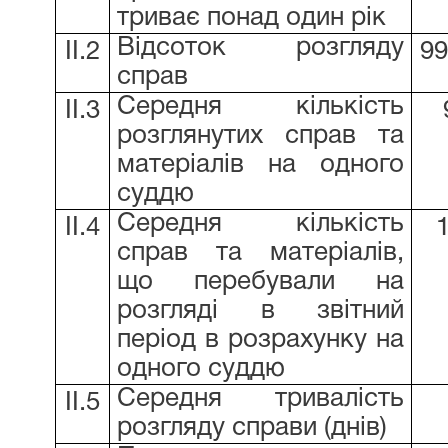
триває понад один рік
Відсоток розгляду
ІІ.2
9
справ
Середня кількість
ІІ.3
розглянутих справ та
матеріалів на одного
суддю
Середня кількість
ІІ.4
справ та матеріалів,
що перебували на
розгляді в звітний
період в розрахунку на
одного суддю
Середня тривалість
ІІ.5
розгляду справи (днів)