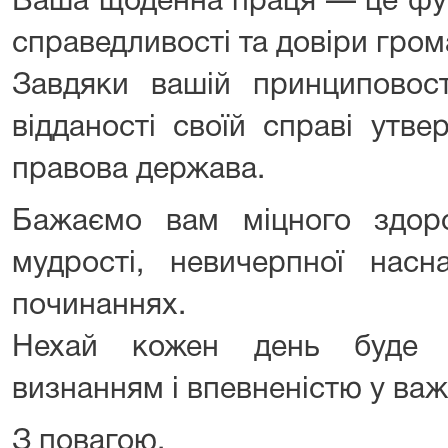
Ваша щоденна праця — це фу
справедливості та довіри гром
Завдяки вашій принциповост
відданості своїй справі утве
правова держава.
Бажаємо вам міцного здоров
мудрості, невичерпної насн
починаннях.
Нехай кожен день буде н
визнанням і впевненістю у важл
З повагою,