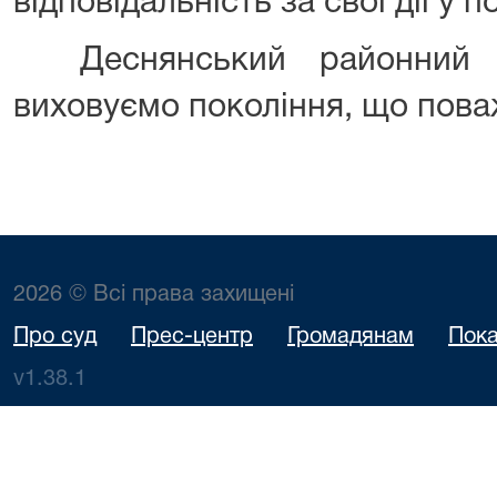
відповідальність за свої дії у 
Деснянський районний 
виховуємо покоління, що пова
2026 © Всі права захищені
Про суд
Прес-центр
Громадянам
Пока
v1.38.1