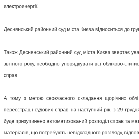
електроенергії.
Деснянський районний суд міста Києва відноситься до груп
Також Деснянський районний суд міста Києва звертає увагу
звітного року, необхідно упорядкувати всі обліково-стит
справ.
А тому з метою своєчасного складання щорічних облік
переєстрації судових справ на наступний рік, з 29 грудн
буде призупинено автоматизований розподіл справ та матер
матеріалів, що потребують невідкладного розгляду, відпо