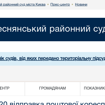
й районний суд міста Києва
Прес-центр
Новини
•
•
еснянський районний суд
ік судів, від яких передано територіальну підсуд
ЕНТР
ГРОМАДЯНАМ
ПОКАЗНИК
20 відправка поштової коресп