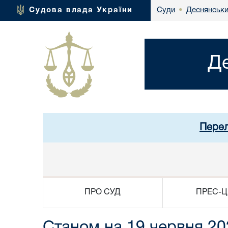
Деснянськи
Судова влада України
Суди
•
Д
Перел
ПРО СУД
ПРЕС-Ц
Станом на 19 червня 20