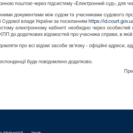
онною поштою через підсистему «Електронний суд», для чог
нними документами між судом та учасниками судового про
лі Судової влади України за посиланням
https://id.court.gov.u
тому електронному кабінеті необхідно через особистий е
КПП до додаткових відомостей про учасника справи, в як
ляти про всі відомі засоби зв’язку - офіційні адреси, ад
понденції буде повідомлено додатково.
Прес-ц