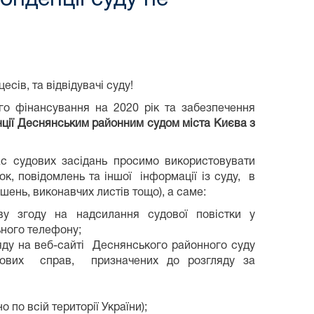
сів, та відвідувачі суду!
го фінансування на 2020 рік та забезпечення
нції Деснянським районним судом міста Києва з
с судових засідань просимо використовувати
ок, повідомлень та іншої інформації із суду, в
шень, виконавчих листів тощо), а саме:
ву згоду на надсилання судової повістки у
ьного телефону;
яду на веб-сайті Деснянського районного суду
удових справ, призначених до розгляду за
 по всій території України);