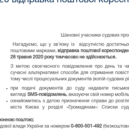
Шановні учасники судових проце
Нагадуємо, що у зв’язку із відсутністю достатньо
поштовими марками,
відправка поштової кореспонде
28 травня 2020 року тимчасово не здійснюється.
З метою своєчасного повідомлення про день та ча
сучасні альтернативні способи для отримання повіст
тому числі процесуальних документів (копій судових рі
при подачі документів до суду надавати письмо
вигляді
SMS-повідомлень
, вказуючи свій номер мобіл
ознайомитись з датою призначення справи до розгл
міста Києва у розділі «Громадянам»: Списки с
ронною поштою;
удової влади України за номером
0-800-501-492
(безкоштовно