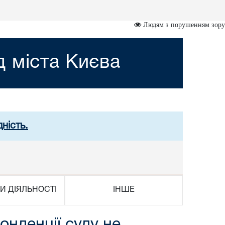
Людям з порушенням зору
 міста Києва
ність.
И ДІЯЛЬНОСТІ
ІНШЕ
онденції суду не