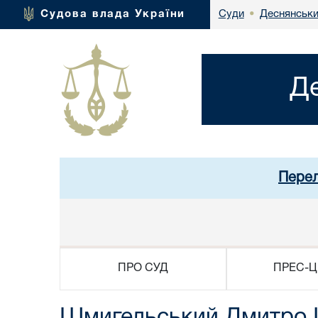
Деснянськи
Судова влада України
Суди
•
Д
Перел
ПРО СУД
ПРЕС-Ц
Шмигельський Дмитро 