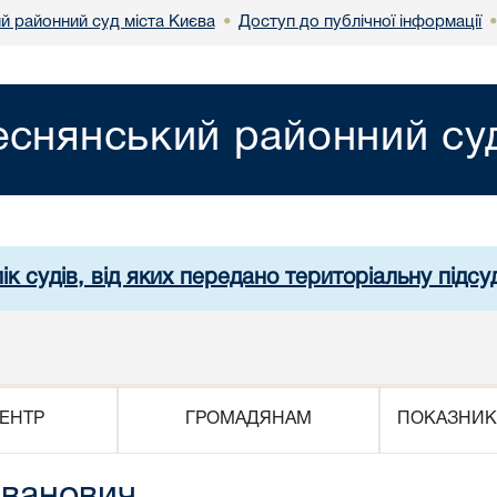
й районний суд міста Києва
Доступ до публічної інформації
•
еснянський районний суд
ік судів, від яких передано територіальну підсуд
ЕНТР
ГРОМАДЯНАМ
ПОКАЗНИК
Іванович