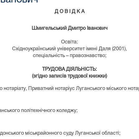
Д О В І Д К А
Шмигельський Дмитро Іванович
Освіта:
Східноукраїнський університет імені Даля (2001),
спеціальність – правознавство;
ТРУДОВА ДІЯЛЬНІСТЬ:
(згідно записів трудової книжки)
о нотаріату‚ Приватний нотаріус Луганського міського нота
анського політехнічного коледжу;
донського міськрайонного суду Луганської області;