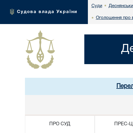
Деснянськи
Суди
•
Судова влада України
Оголошення про в
•
Д
Перел
ПРО СУД
ПРЕС-Ц