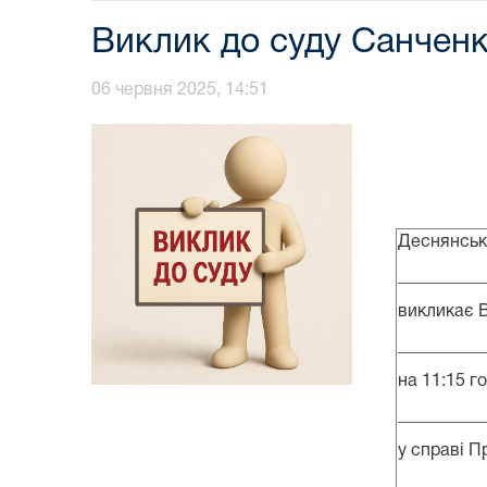
Виклик до суду Санченко
06 червня 2025, 14:51
Деснянськ
__________
викликає В
__________
на 11:15 го
__________
у справі П
__________