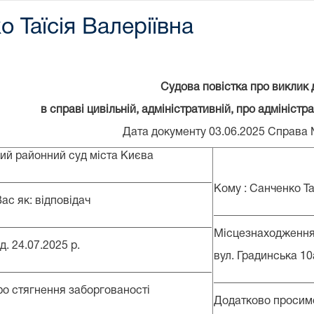
 Таїсія Валеріївна
Судова повістка про виклик 
в справі цивільній, адміністративній, про адмініст
Дата документу 03.06.2025 Справа 
ий районний суд міста Києва
______________________________________
Кому : Санченко Та
ас як: відповідач
_________________
______________________________________
Місцезнаходження
д. 24.07.2025 р.
вул. Градинська 10а
______________________________________
_________________
ро стягнення заборгованості
Додатково просимо
______________________________________