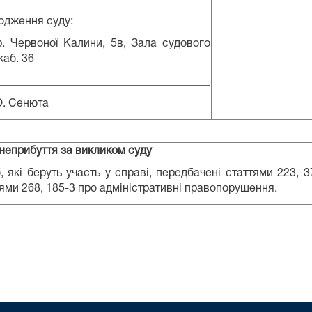
одження суду:
р. Червоної Калини, 5в, Зала судового
каб. 36
______________________________________
О. Сенюта
неприбуття за викликом суду
, які беруть участь у справі, передбачені статтями 223, 
тями 268, 185-3 про адміністративні правопорушення.