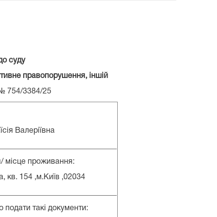
до суду
ративне правопорушення, іншій
№ 754/3384/25
їсія Валеріївна
_______________________________
/ місце проживання:
, кв. 154 ,м.Київ ,02034
_______________________________
 подати такі документи: