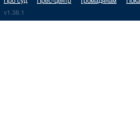
Про суд
Прес-центр
Громадянам
Пока
v1.38.1