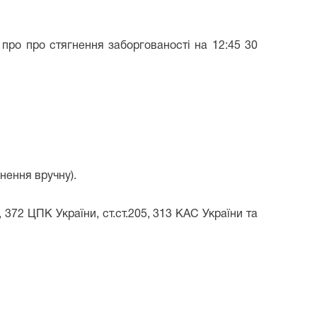
і про
про стягнення заборгованості
на
12:45
30
нення вручну).
, 372 ЦПК України, ст.ст.205, 313 КАС України та