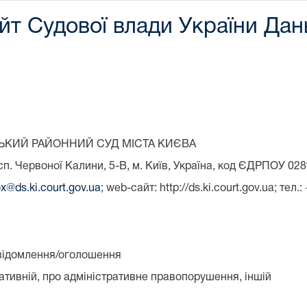
йт Судової влади України Дан
КИЙ РАЙОННИЙ СУД МІСТА КИЄВА
сп. Червоної Калини, 5-В, м. Київ, Україна, код ЄДРПОУ 02
x@ds.ki.court.gov.ua
; web-сайт: http://ds.ki.court.gov.ua; тел.
відомлення/оголошення
тративній, про адміністративне правопорушення, іншій