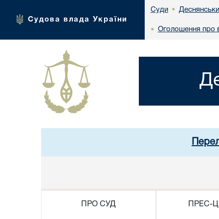
Деснянськи
Суди
•
Судова влада України
Оголошення про в
•
Д
Перел
ПРО СУД
ПРЕС-Ц