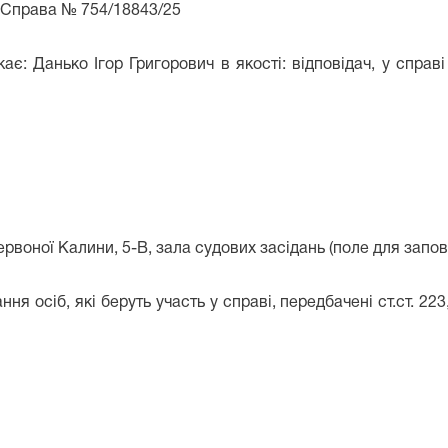
Справа №
754/18843/25
кає:
Данько Ігор Григорович
в якості:
відповідач
, у справ
рвоної Калини, 5-В, зала судових засідань (поле для запов
ня осіб, які беруть участь у справі, передбачені ст.ст. 223